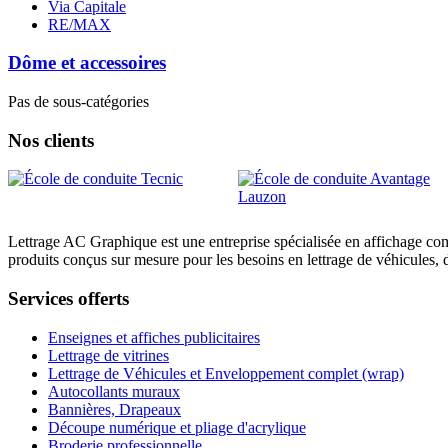
Via Capitale
RE/MAX
Dôme et accessoires
Pas de sous-catégories
Nos clients
Lettrage AC Graphique est une entreprise spécialisée en affichage com
produits conçus sur mesure pour les besoins en lettrage de véhicules, 
Services offerts
Enseignes et affiches publicitaires
Lettrage de vitrines
Lettrage de Véhicules et Enveloppement complet (wrap)
Autocollants muraux
Bannières, Drapeaux
Découpe numérique et pliage d'acrylique
Broderie professionnelle