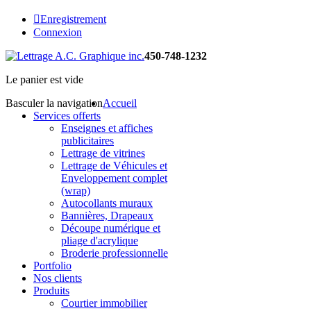
Enregistrement
Connexion
450-748-1232
Le panier est vide
Basculer la navigation
Accueil
Services offerts
Enseignes et affiches
publicitaires
Lettrage de vitrines
Lettrage de Véhicules et
Enveloppement complet
(wrap)
Autocollants muraux
Bannières, Drapeaux
Découpe numérique et
pliage d'acrylique
Broderie professionnelle
Portfolio
Nos clients
Produits
Courtier immobilier