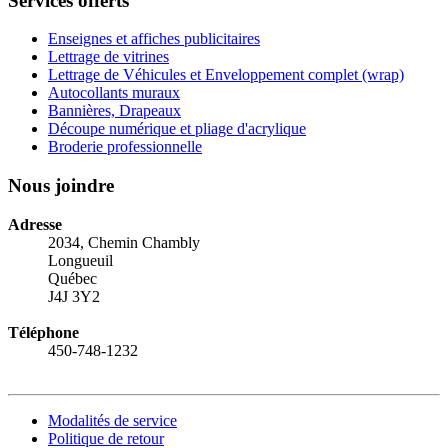
Services offerts
Enseignes et affiches publicitaires
Lettrage de vitrines
Lettrage de Véhicules et Enveloppement complet (wrap)
Autocollants muraux
Bannières, Drapeaux
Découpe numérique et pliage d'acrylique
Broderie professionnelle
Nous joindre
Adresse
2034, Chemin Chambly
Longueuil
Québec
J4J 3Y2
Téléphone
450-748-1232
Modalités de service
Politique de retour