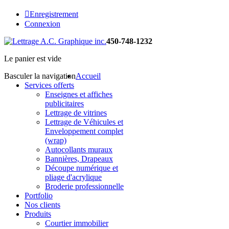
Enregistrement
Connexion
450-748-1232
Le panier est vide
Basculer la navigation
Accueil
Services offerts
Enseignes et affiches
publicitaires
Lettrage de vitrines
Lettrage de Véhicules et
Enveloppement complet
(wrap)
Autocollants muraux
Bannières, Drapeaux
Découpe numérique et
pliage d'acrylique
Broderie professionnelle
Portfolio
Nos clients
Produits
Courtier immobilier