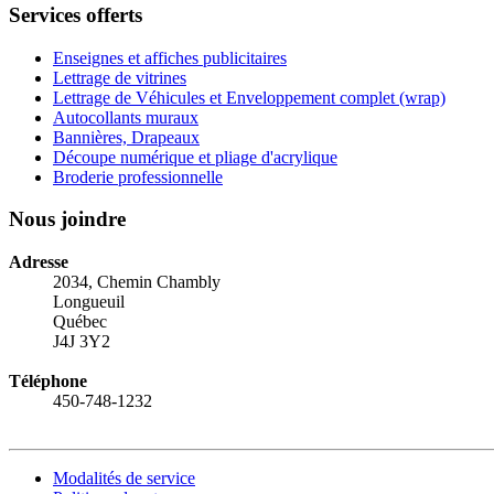
Services offerts
Enseignes et affiches publicitaires
Lettrage de vitrines
Lettrage de Véhicules et Enveloppement complet (wrap)
Autocollants muraux
Bannières, Drapeaux
Découpe numérique et pliage d'acrylique
Broderie professionnelle
Nous joindre
Adresse
2034, Chemin Chambly
Longueuil
Québec
J4J 3Y2
Téléphone
450-748-1232
Modalités de service