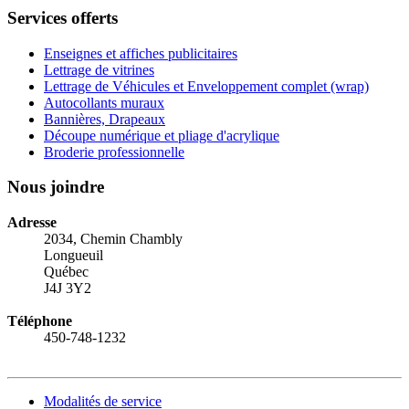
Services offerts
Enseignes et affiches publicitaires
Lettrage de vitrines
Lettrage de Véhicules et Enveloppement complet (wrap)
Autocollants muraux
Bannières, Drapeaux
Découpe numérique et pliage d'acrylique
Broderie professionnelle
Nous joindre
Adresse
2034, Chemin Chambly
Longueuil
Québec
J4J 3Y2
Téléphone
450-748-1232
Modalités de service