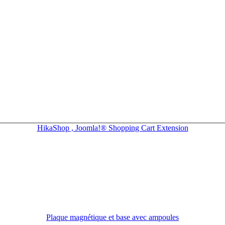
HikaShop , Joomla!® Shopping Cart Extension
Plaque magnétique et base avec ampoules