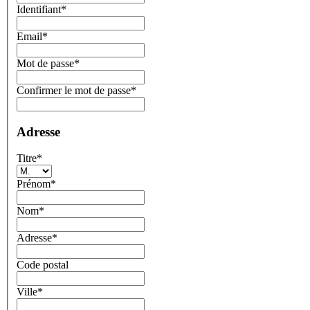
Identifiant*
Email*
Mot de passe*
Confirmer le mot de passe*
Adresse
Titre
*
Prénom
*
Nom
*
Adresse
*
Code postal
Ville
*