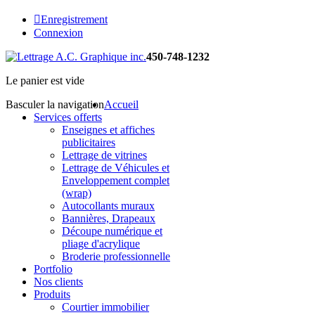
Enregistrement
Connexion
450-748-1232
Le panier est vide
Basculer la navigation
Accueil
Services offerts
Enseignes et affiches
publicitaires
Lettrage de vitrines
Lettrage de Véhicules et
Enveloppement complet
(wrap)
Autocollants muraux
Bannières, Drapeaux
Découpe numérique et
pliage d'acrylique
Broderie professionnelle
Portfolio
Nos clients
Produits
Courtier immobilier