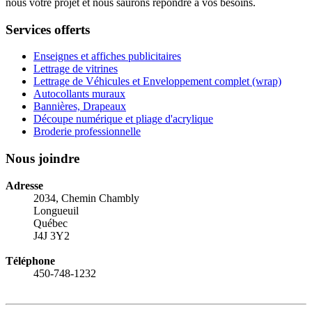
nous votre projet et nous saurons répondre à vos besoins.
Services offerts
Enseignes et affiches publicitaires
Lettrage de vitrines
Lettrage de Véhicules et Enveloppement complet (wrap)
Autocollants muraux
Bannières, Drapeaux
Découpe numérique et pliage d'acrylique
Broderie professionnelle
Nous joindre
Adresse
2034, Chemin Chambly
Longueuil
Québec
J4J 3Y2
Téléphone
450-748-1232