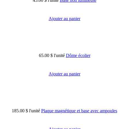
45.00 $
l'unité
Base non lumineuse
Ajouter au panier
65.00 $
l'unité
Dôme écolier
Ajouter au panier
185.00 $
l'unité
Plaque magnétique et base avec ampoules