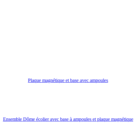
Plaque magnétique et base avec ampoules
Ensemble Dôme écolier avec base à ampoules et plaque magnétique