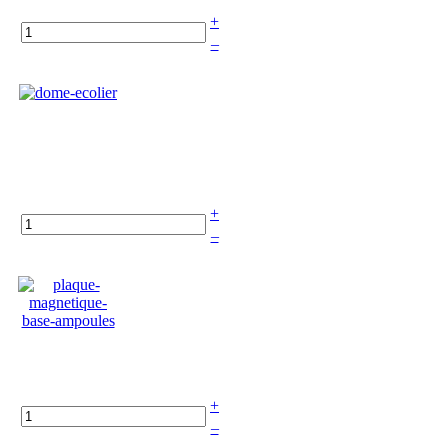
+
–
+
–
+
–