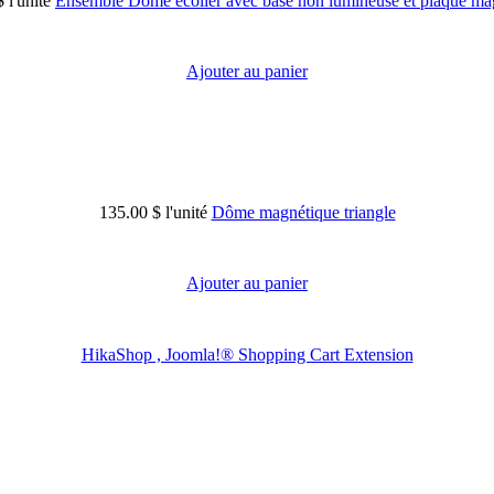
$
l'unité
Ensemble Dôme écolier avec base non lumineuse et plaque ma
Ajouter au panier
135.00 $
l'unité
Dôme magnétique triangle
Ajouter au panier
HikaShop , Joomla!® Shopping Cart Extension