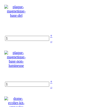
+
–
+
–