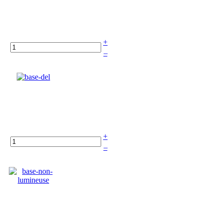
+
–
+
–